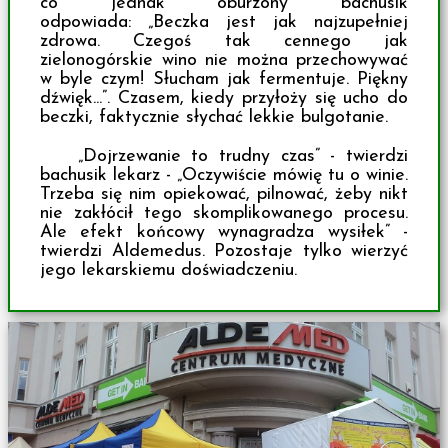
co jednak oburzony bachusik
odpowiada: „Beczka jest jak najzupełniej
zdrowa. Czegoś tak cennego jak
zielonogórskie wino nie można przechowywać
w byle czym! Słucham jak fermentuje. Piękny
dźwięk...”. Czasem, kiedy przyłoży się ucho do
beczki, faktycznie słychać lekkie bulgotanie.
„Dojrzewanie to trudny czas” - twierdzi
bachusik lekarz - „Oczywiście mówię tu o winie.
Trzeba się nim opiekować, pilnować, żeby nikt
nie zakłócił tego skomplikowanego procesu.
Ale efekt końcowy wynagradza wysiłek” -
twierdzi Aldemedus. Pozostaje tylko wierzyć
jego lekarskiemu doświadczeniu.