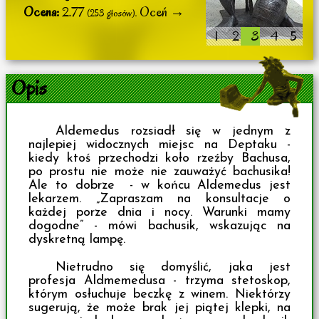
Ocena:
2.77
Oceń →
(253 głosów).
1
2
3
4
5
Opis
Aldemedus rozsiadł się w jednym z
najlepiej widocznych miejsc na Deptaku -
kiedy ktoś przechodzi koło rzeźby Bachusa,
po prostu nie może nie zauważyć bachusika!
Ale to dobrze - w końcu Aldemedus jest
lekarzem. „Zapraszam na konsultacje o
każdej porze dnia i nocy. Warunki mamy
dogodne” - mówi bachusik, wskazując na
dyskretną lampę.
Nietrudno się domyślić, jaka jest
profesja Aldmemedusa - trzyma stetoskop,
którym osłuchuje beczkę z winem. Niektórzy
sugerują, że może brak jej piątej klepki, na