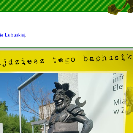
ie Lubuskiej
.