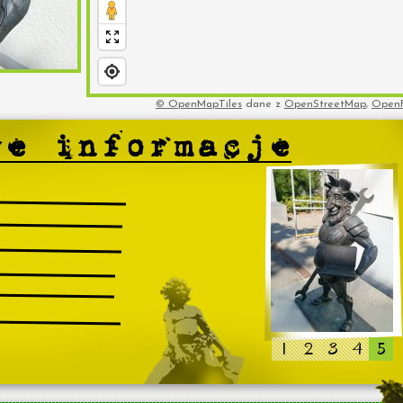
© OpenMapTiles
dane z
OpenStreetMap
,
Open
1
2
3
4
5