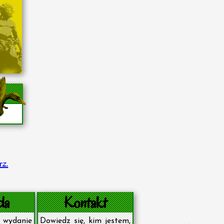
rz.
da
Kontakt
wydanie
Dowiedz się, kim jestem,