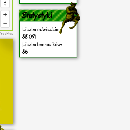
Statystyki
Liczba odwiedzin:
FreeMap
88 091
Liczba bachusików:
86