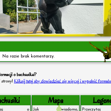
Na razie brak komentarzy.
formacji o bachusiku?
 strony!
Kliknij tutaj aby dowiedzieć się więcej i wypełnić formula
chusiki
Mapa
Legen
czytaj o
Jak wiadomo,
Przeczytaj 