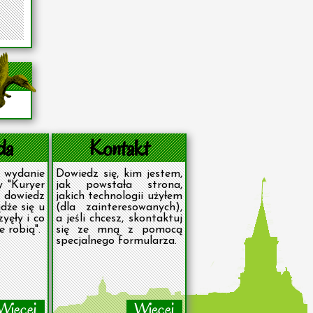
da
Kontakt
wydanie
Dowiedz się, kim jestem,
y "Kuryer
jak powstała strona,
 dowiedz
jakich technologii użyłem
ądże się u
(dla zainteresowanych),
yęły i co
a jeśli chcesz, skontaktuj
 robią".
się ze mną z pomocą
specjalnego formularza.