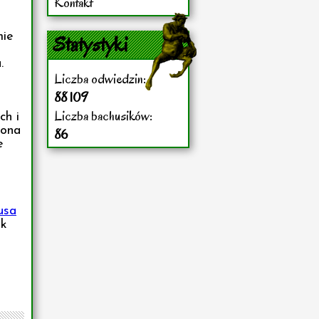
Kontakt
mie
Statystyki
.
Liczba odwiedzin:
88 109
Liczba bachusików:
ch i
rona
86
e
usa
ak