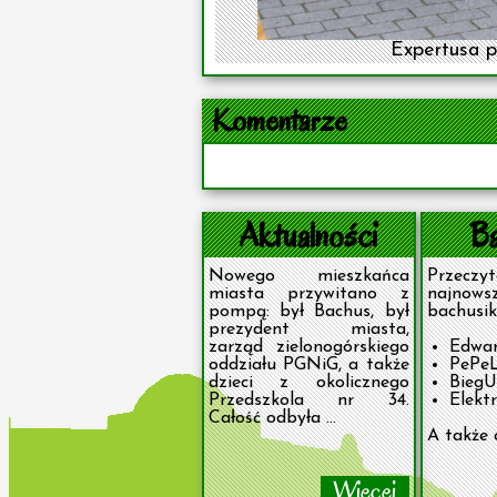
Expertusa pr
Komentarze
Aktualności
Ba
Nowego mieszkańca
Prze
miasta przywitano z
najnows
pompą: był Bachus, był
bachusik
prezydent miasta,
zarząd zielonogórskiego
Edwa
oddziału PGNiG, a także
PePe
dzieci z okolicznego
Bieg
Przedszkola nr 34.
Elekt
Całość odbyła ...
A także 