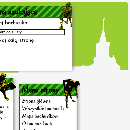
na szukająca
j bachusika:
aj całą stronę:
Menu strony
Strona główna
us z
Wszystkie bachusiki
je
Mapa bachusików
y -
O bachusikach