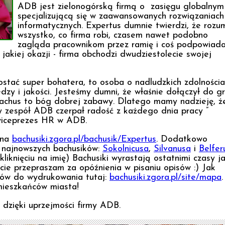
ADB jest zielonogórską firmą o zasięgu globalnym
specjalizującą się w zaawansowanych rozwiązaniach
informatycznych. Expertus dumnie twierdzi, że rozu
wszystko, co firma robi, czasem nawet podobno
zagląda pracownikom przez ramię i coś podpowiada
 jakiej okazji - firma obchodzi dwudziestolecie swojej
postać super bohatera, to osoba o nadludzkich zdolnościa
dzy i jakości. Jesteśmy dumni, że właśnie dołączył do g
chus to bóg dobrej zabawy. Dlatego mamy nadzieję, ż
y zespół ADB czerpał radość z każdego dnia pracy ”
 wiceprezes HR w ADB.
 na
bachusiki.zgora.pl/bachusik/Expertus
. Dodatkowo
h najnowszych bachusików:
Sokolnicusa
,
Silvanusa
i
Belfer
kliknięciu na imię) Bachusiki wyrastają ostatnimi czasy j
cie przepraszam za opóźnienia w pisaniu opisów :) Jak
ów do wydrukowania tutaj:
bachusiki.zgora.pl/site/mapa
.
ieszkańców miasta!
 dzięki uprzejmości firmy ADB.