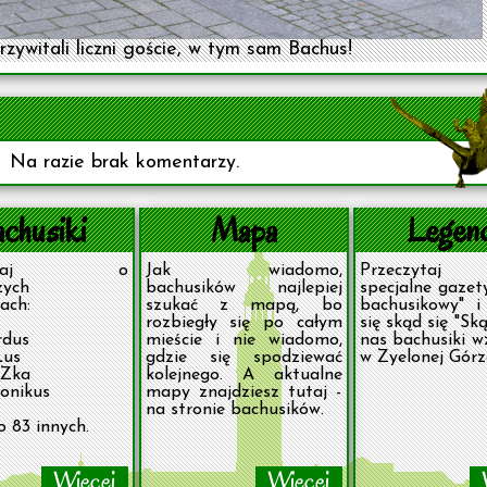
zywitali liczni goście, w tym sam Bachus!
Na razie brak komentarzy.
chusiki
Mapa
Legen
czytaj o
Jak wiadomo,
Przeczytaj 
zych
bachusików najlepiej
specjalne gazet
ach:
szukać z mapą, bo
bachusikowy" i
rozbiegły się po całym
się skąd się "Sk
rdus
mieście i nie wiadomo,
nas bachusiki wz
Lus
gdzie się spodziewać
w Zyelonej Górze
UZka
kolejnego. A aktualne
ronikus
mapy znajdziesz tutaj -
na stronie bachusików.
o 83 innych.