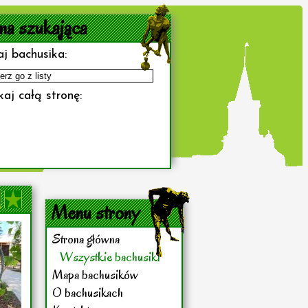
na szukająca
j bachusika:
aj całą stronę:
Menu strony
Strona główna
Wszystkie bachusiki
Mapa bachusików
O bachusikach