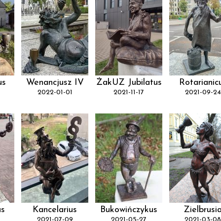
us
Wenancjusz IV
ŻakUZ Jubilatus
Rotarianic
2022-01-01
2021-11-17
2021-09-24
us
Kancelarius
Bukowińczykus
Zielbrusi
2021-07-09
2021-05-27
2021-03-08