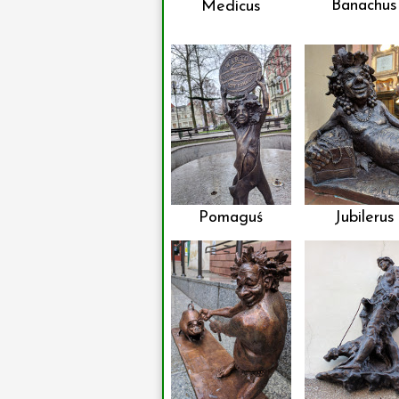
Banachus
Medicus
Pomaguś
Jubilerus