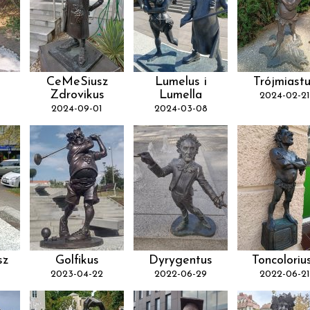
CeMeSiusz
Lumelus i
Trójmiast
Zdrovikus
Lumella
2024-02-21
2024-09-01
2024-03-08
sz
Golfikus
Dyrygentus
Toncoloriu
2023-04-22
2022-06-29
2022-06-21