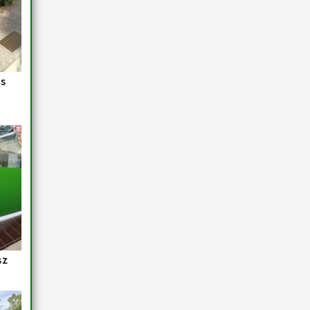
us
sz