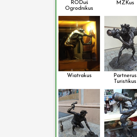
RODuś
MZKus
Ogrodnikus
Wiatrakus
Partnerus
Turistikus