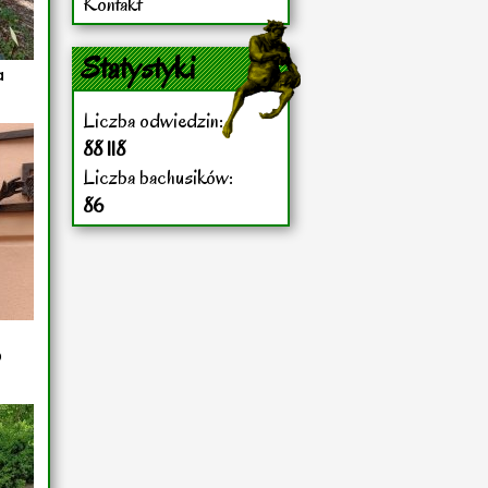
Kontakt
Statystyki
a
Liczba odwiedzin:
88 118
Liczba bachusików:
86
0