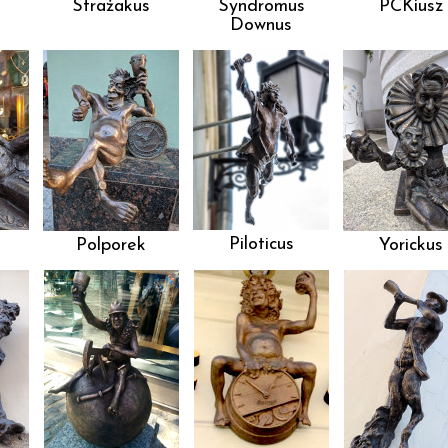
Strażakus
Syndromus
PCKiusz
Downus
Piloticus
Polporek
Yorickus