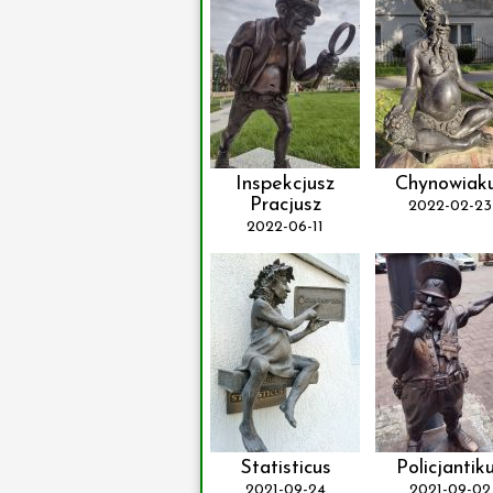
Inspekcjusz
Chynowiak
Pracjusz
2022-02-23
2022-06-11
Statisticus
Policjantik
2021-09-24
2021-09-02