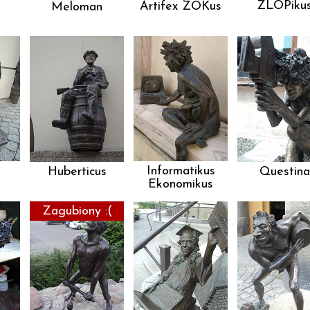
ZLOPiku
Artifex ZOKus
Meloman
Informatikus
Huberticus
Questina
Ekonomikus
Zagubiony :(