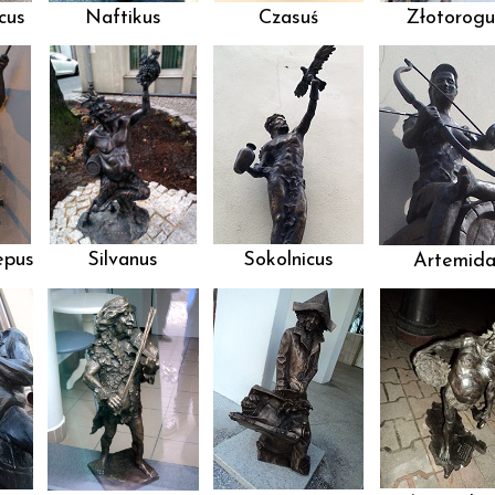
cus
Naftikus
Czasuś
Złotorogu
epus
Silvanus
Sokolnicus
Artemid